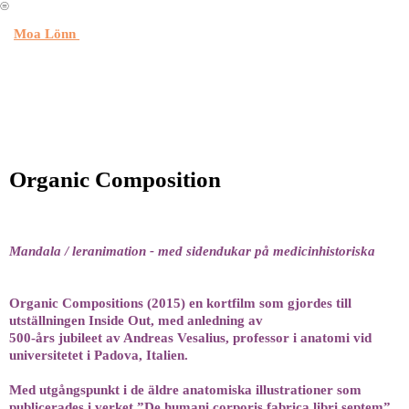
︎
Moa Lönn
Organic Composition
Mandala / leranimation - med sidendukar på medicinhistoriska
Organic Compositions (2015) en kortfilm som gjordes till
utställningen Inside Out, med anledning av
500-års jubileet av Andreas Vesalius, professor i anatomi vid
universitetet i Padova, Italien.
Med utgångspunkt i de äldre anatomiska illustrationer som
publicerades i verket ”De humani corporis fabrica libri septem”